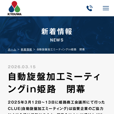
新着情報
NEWS
ホーム
＞
新着情報
＞
自動旋盤加工ミーティングin姫路 閉幕
2026.03.15
自動旋盤加工ミーティ
ングin姫路 閉幕
2025年3月12日～13日に姫路商工会議所にて行った
CLUE(自動旋盤加工ミーティング)は協賛企業のご協力